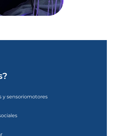
s?
s y sensoriomotores
sociales
r